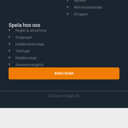
Nyheter
Aktivitetskalender
Shoppen
Spela hos oss
Regler & utrustning
Gruppspel
Klubbmästerskap
Tävlingar
Medlemskap
Abonnemangstid
BOKA BANA
© Ekerö Padel AB