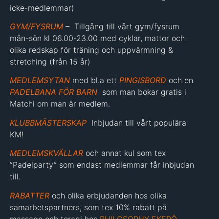
icke-medlemmar)
GYM/FYSRUM
–
Tillgång till vårt gym/fysrum
mån-sön kl 06.00-23.00 med cyklar, mattor och
olika redskap för träning och uppvärmning &
stretching (från 15 år)
MEDLEMSYTAN
med bl.a ett
PINGISBORD
och en
PADELBANA FÖR BARN
som man bokar gratis i
Matchi om man är medlem.
KLUBBMÄSTERSKAP
Inbjudan till vårt populära
KM!
MEDLEMSKVÄLLAR
och annat kul som tex
”Padelparty” som endast medlemmar får inbjudan
till.
RABATTER
och olika erbjudanden hos olika
samarbetspartners, som tex 10% rabatt på
massage och terapi hos
PHILOSOPHY EKERÖ