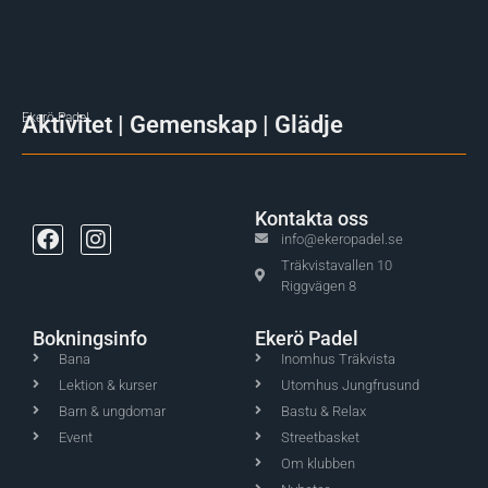
Ekerö Padel
Aktivitet | Gemenskap | Glädje
Kontakta oss
info@ekeropadel.se
Träkvistavallen 10
Riggvägen 8
Bokningsinfo
Ekerö Padel
Bana
Inomhus Träkvista
Lektion & kurser
Utomhus Jungfrusund
Barn & ungdomar
Bastu & Relax
Event
Streetbasket
Om klubben